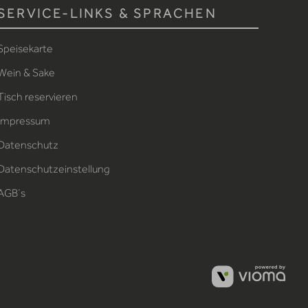
SERVICE-LINKS & SPRACHEN
Speisekarte
Wein & Sake
Tisch reservieren
Impressum
Datenschutz
Datenschutzeinstellung
AGB´s
viom
Gm